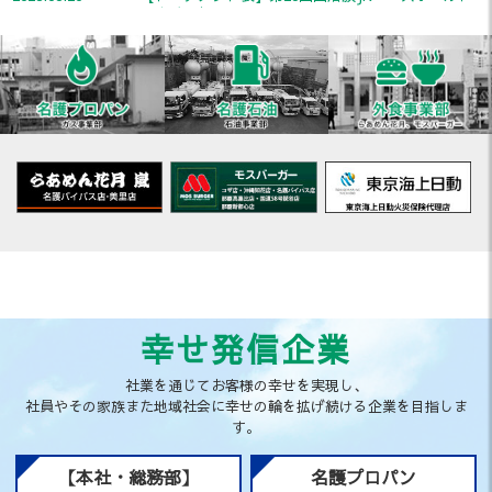
ーナメント
2025.08.04
やまこう便り2025夏号 完成のお知ら
2025.07.31
【山浩でんきより重要なお知らせ】
2025.03.07
「やまこう便り」完成のお知らせ
2024.12.30
年末年始営業時間のご案内
2024.10.30
お客様大感謝祭2024 イベント内容について(11/11
SHARP家電情報追加！)
2024.09.26
「やまこう便り」秋・冬号 発行のお知らせ
2024.09.17
ハウジングスタジオ山浩 お客様大感謝祭2024開催
決定
2024.09.03
第28回山浩旗争奪JRベースボールトーナメント【令
幸せ発信企業
和6年9月1日（日）】大会最終結果
2024.08.27
【大会の進行状況】第２８回山浩旗JRベースボール
社業を通じてお客様の幸せを実現し、
トーナメント
社員やその家族また地域社会に幸せの輪を拡げ続ける企業を目指しま
す。
2024.08.22
【トーナメント表】第28回山浩旗JRベースボールト
ーナメント
【本社・総務部】
名護プロパン
2024.08.07
【お知らせ】第28回山浩旗争奪JRベースボールトー