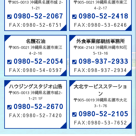
〒905-0013 沖縄県名護市城 2-
〒905-0021 沖縄県名護市東江
ナメントについて
1-21
4-2-17
2024.08.07
【お知らせ】今シーズンの協賛広告について
0980-52-2067
0980-52-2418
2024.08.05
名護プロパン 「酷暑乗り切り緊急支援」のお知ら
FAX:0980-52-6751
FAX:0980-53-6246
せ（LNG）
2024.07.25
「やまこう便り」創刊号のお知らせ
名護石油
外食事業部統括事務所
〒905-0021 沖縄県名護市東江
〒904-2143 沖縄県沖縄市知花
2024.05.16
電気代基本料金「夏の家計お助けキャンペーン！」
4-2-16
5-13-16
2024.05.10
正社員の求人はこちら
0980-52-2054
098-937-2933
2024.05.02
「おきなわSDGsパートナー」に登録されました
FAX:0980-54-0597
FAX:098-937-2934
2024.04.06
大北サービスステーション定休日のお知らせ
ハウジングスタジオ山浩
大北サービスステーショ
2024.02.16
モスバーガー国道58号読谷店 営業時間変更のお知
らせ
〒905-0013 沖縄県名護市城2-
ン
1-21 1F
〒905-0019 沖縄県名護市大北
2024.02.10
ハウジングスタジオ山浩 トイレリフォームキャン
0980-52-2670
3-1-76
ペーンのご案内
0980-52-2105
FAX:0980-52-7420
2024.02.09
令和6年能登半島地震災害義援金の寄付について
FAX:0980-53-7652
2023.10.20
パートの求人はこちら
2023.10.11
第27回山浩旗争奪Jrベースボールトーナメント