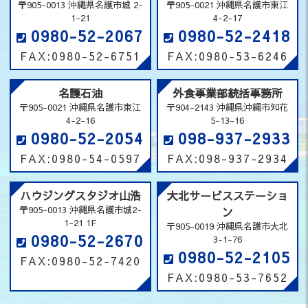
〒905-0013 沖縄県名護市城 2-
〒905-0021 沖縄県名護市東江
ナメントについて
1-21
4-2-17
2024.08.07
【お知らせ】今シーズンの協賛広告について
0980-52-2067
0980-52-2418
2024.08.05
名護プロパン 「酷暑乗り切り緊急支援」のお知ら
FAX:0980-52-6751
FAX:0980-53-6246
せ（LNG）
2024.07.25
「やまこう便り」創刊号のお知らせ
名護石油
外食事業部統括事務所
〒905-0021 沖縄県名護市東江
〒904-2143 沖縄県沖縄市知花
2024.05.16
電気代基本料金「夏の家計お助けキャンペーン！」
4-2-16
5-13-16
2024.05.10
正社員の求人はこちら
0980-52-2054
098-937-2933
2024.05.02
「おきなわSDGsパートナー」に登録されました
FAX:0980-54-0597
FAX:098-937-2934
2024.04.06
大北サービスステーション定休日のお知らせ
ハウジングスタジオ山浩
大北サービスステーショ
2024.02.16
モスバーガー国道58号読谷店 営業時間変更のお知
らせ
〒905-0013 沖縄県名護市城2-
ン
1-21 1F
〒905-0019 沖縄県名護市大北
2024.02.10
ハウジングスタジオ山浩 トイレリフォームキャン
0980-52-2670
3-1-76
ペーンのご案内
0980-52-2105
FAX:0980-52-7420
2024.02.09
令和6年能登半島地震災害義援金の寄付について
FAX:0980-53-7652
2023.10.20
パートの求人はこちら
2023.10.11
第27回山浩旗争奪Jrベースボールトーナメント