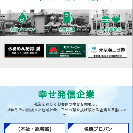
ーナメント
2025.08.04
やまこう便り2025夏号 完成のお知ら
2025.07.31
【山浩でんきより重要なお知らせ】
2025.03.07
「やまこう便り」完成のお知らせ
2024.12.30
年末年始営業時間のご案内
2024.10.30
お客様大感謝祭2024 イベント内容について(11/11
SHARP家電情報追加！)
2024.09.26
「やまこう便り」秋・冬号 発行のお知らせ
2024.09.17
ハウジングスタジオ山浩 お客様大感謝祭2024開催
決定
2024.09.03
第28回山浩旗争奪JRベースボールトーナメント【令
幸せ発信企業
和6年9月1日（日）】大会最終結果
2024.08.27
【大会の進行状況】第２８回山浩旗JRベースボール
社業を通じてお客様の幸せを実現し、
トーナメント
社員やその家族また地域社会に幸せの輪を拡げ続ける企業を目指しま
す。
2024.08.22
【トーナメント表】第28回山浩旗JRベースボールト
ーナメント
【本社・総務部】
名護プロパン
2024.08.07
【お知らせ】第28回山浩旗争奪JRベースボールトー