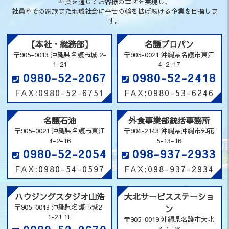
社業を通じてお客様の幸せを実現し、
社員やその家族また地域社会に幸せの輪を拡げ続ける企業を目指しま
す。
【本社・総務部】
名護プロパン
〒905-0013 沖縄県名護市城 2-
〒905-0021 沖縄県名護市東江
1-21
4-2-17
0980-52-2067
0980-52-2418
FAX:0980-52-6751
FAX:0980-53-6246
名護石油
外食事業部統括事務所
〒905-0021 沖縄県名護市東江
〒904-2143 沖縄県沖縄市知花
4-2-16
5-13-16
0980-52-2054
098-937-2933
FAX:0980-54-0597
FAX:098-937-2934
ハウジングスタジオ山浩
大北サービスステーショ
〒905-0013 沖縄県名護市城2-
ン
1-21 1F
〒905-0019 沖縄県名護市大北